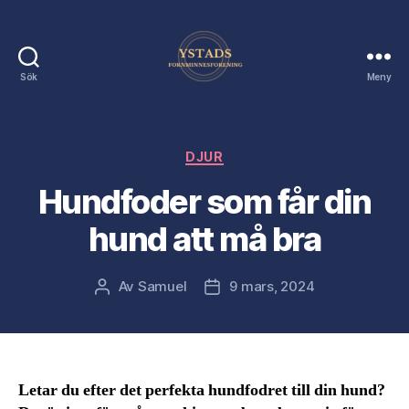
Sök
Meny
Ystads
Förnminnes
Förening
Kategorier
DJUR
Hundfoder som får din
hund att må bra
Av
Samuel
9 mars, 2024
Inläggsförfattare
Inläggsdatum
Letar du efter det perfekta hundfodret till din hund?