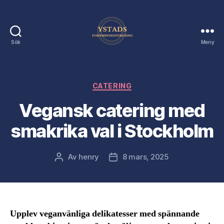
Sök
Meny
Ystads
Förnminnes
Förening
Kategorier
CATERING
Vegansk catering med
smakrika val i Stockholm
Av
henry
8 mars, 2025
Inläggsförfattare
Inläggsdatum
Upplev veganvänliga delikatesser med spännande