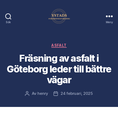
Sök
Meny
Ystads
Förnminnes
Förening
Kategorier
ASFALT
Fräsning av asfalt i
Göteborg leder till bättre
vägar
Av
henry
24 februari, 2025
Inläggsförfattare
Inläggsdatum