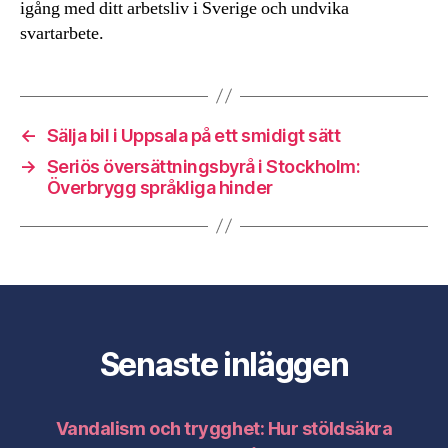
igång med ditt arbetsliv i Sverige och undvika
svartarbete.
←
Sälja bil i Uppsala på ett smidigt sätt
→
Seriös översättningsbyrå i Stockholm:
Överbrygg språkliga hinder
Senaste inläggen
Vandalism och trygghet: Hur stöldsäkra