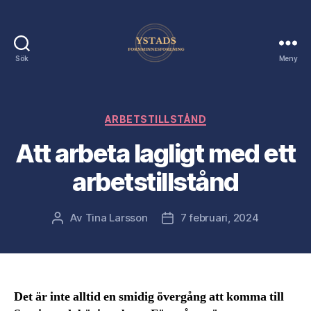
Sök
Meny
Ystads
Förnminnes
Förening
Kategorier
ARBETSTILLSTÅND
Att arbeta lagligt med ett
arbetstillstånd
Av
Tina Larsson
7 februari, 2024
Inläggsförfattare
Inläggsdatum
Det är inte alltid en smidig övergång att komma till